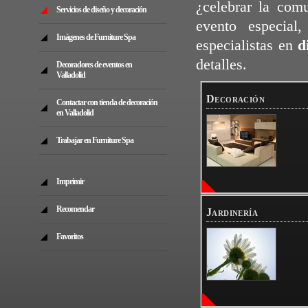
¿celebrar la com
Servicios de diseño y decoración
evento especial
Imágenes de Furniture Spa
especialistas en
d
detalles.
Decoradores de eventos en
Valladolid
Decoración
Contactar con tienda de decoración
en Valladolid
Trabajar en Furniture Spa
Imprimir
Recomendar
Jardinería
Favoritos